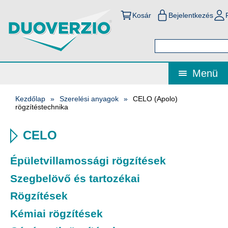
Kosár
Bejelentkezés
Menü
Kezdőlap
Szerelési anyagok
CELO (Apolo)
rögzítéstechnika
CELO
Épületvillamossági rögzítések
Szegbelövő és tartozékai
Rögzítések
Kémiai rögzítések