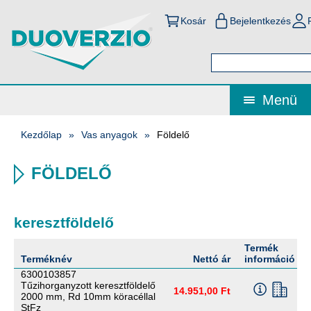
Kosár
Bejelentkezés
Menü
Kezdőlap
Vas anyagok
Földelő
FÖLDELŐ
keresztföldelő
Termék
Terméknév
Nettó ár
információ
6300103857
Tűzihorganyzott keresztföldelő
14.951,00 Ft
2000 mm, Rd 10mm köracéllal
StFz