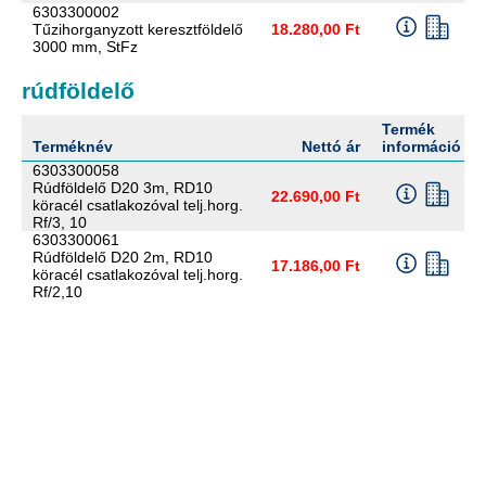
6303300002
Tűzihorganyzott keresztföldelő
18.280,00 Ft
3000 mm, StFz
rúdföldelő
Termék
Terméknév
Nettó ár
információ
6303300058
Rúdföldelő D20 3m, RD10
22.690,00 Ft
köracél csatlakozóval telj.horg.
Rf/3, 10
6303300061
Rúdföldelő D20 2m, RD10
17.186,00 Ft
köracél csatlakozóval telj.horg.
Rf/2,10