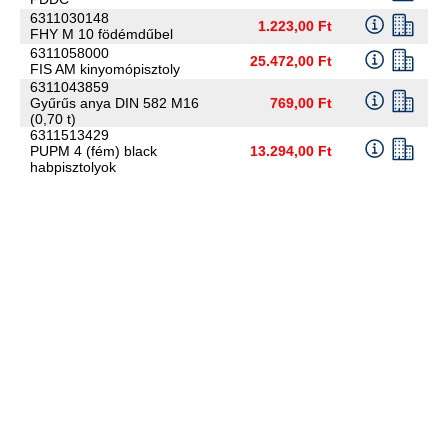
6311030148
1.223,00 Ft
FHY M 10 födémdűbel
6311058000
25.472,00 Ft
FIS AM kinyomópisztoly
6311043859
Gyűrűs anya DIN 582 M16
769,00 Ft
(0,70 t)
6311513429
PUPM 4 (fém) black
13.294,00 Ft
habpisztolyok