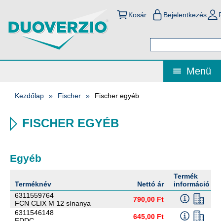
Kosár
Bejelentkezés
Menü
Kezdőlap
Fischer
Fischer egyéb
FISCHER EGYÉB
Egyéb
Termék
Terméknév
Nettó ár
információ
6311559764
790,00 Ft
FCN CLIX M 12 sínanya
6311546148
645,00 Ft
FDDC